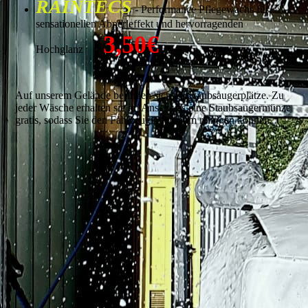
RAINTECS
- Performance Pflegewachs für
sensationellen Abperleffekt und hervorragenden
3,50€
Hochglanz
Auf unserem Gelände befinden sich 10 Staubsaugerplätze. Zu
jeder Wäsche erhalten sie im Anschluss eine Staubsaugermünze
gratis, sodass Sie den Fahrzeuginnenraum reinigen können.