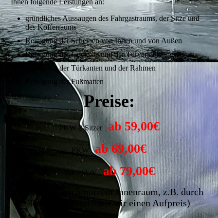
Ihnen folgende Leistungen an:
gründliches Aussaugen des Fahrgastraums, der Sitze und
des Kofferraums
Reinigung der Scheiben von Innen und von Außen
Reinigung des Cockpits und der Türverkleidungen
Reinigung der Türkanten und der Rahmen
Reinigung der Fußmatten
Preise:
ab 59,00€
PKW 2-Sitzer
ab 69,00€
PKW
ab 79,00€
Van / SUV
(bei stark verschmutzem Innenraum, z.B. durch
Tierhaare, berechnen wir einen Aufpreis)