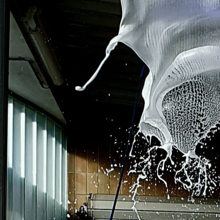
20200606_182930-j5n14-noxl9p