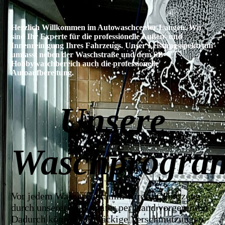
Herzlich Willkommen im Autowaschcenter Langen. Wir
sind Ihr Experte für die professionelle Außen- und
Innenreinigung Ihres Fahrzeugs. Unser Leistungsspektrum
umfasst neben der Waschstraße und dem SB-
Hobbywaschbereich auch die professionelle
Autoaufbereitung.
Unsere
Waschprogra
Vor jedem Waschprogramm wird Ihr Fahrzeug
durch unserer Mitarbeiter per Hand vorgereinigt.
Dadurch können hartnäckige Verschmutzungen