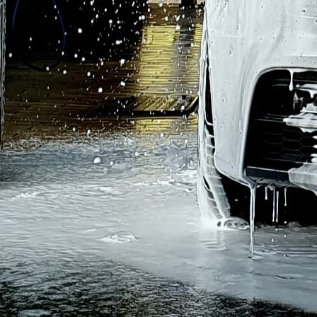
20200721_192529-j5n14-noxl9p