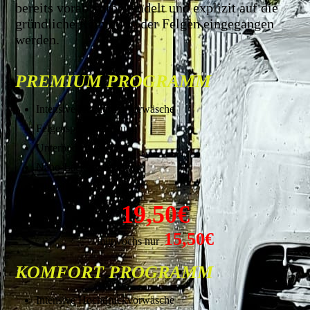
bereits vorab vorbehandelt und explizit auf die
gründliche Reinigung der Felgen eingegangen
werden.
PREMIUM PROGRAMM
Intensive Hochdruckvorwäsche
Felgenspezialreinigung
Unterbodenwäsche
Nano-Lackversiegelung
Glanztrockner
19,50€
15,50€
mittwochs nur
KOMFORT PROGRAMM
Intensive Hochdruckvorwäsche