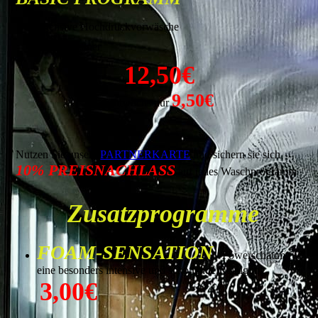
Intensive Hochdruckvorwäsche
Glanztrockner
12,50€
9,50€
mittwochs nur
Nutzen Sie unsere
PARTNERKARTE
und sichern sie sich
10% PREISNACHLASS
auf jedes Waschprogramm
Zusatzprogramme
FOAM-SENSATION
- Powerschaum für
eine besonders intensive und schonende Reinigung
3,00€