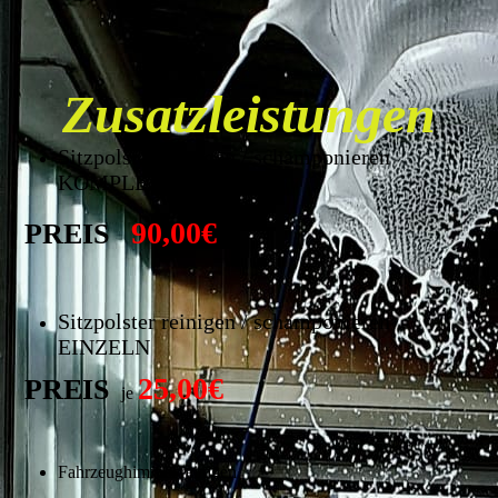
Zusatzleistungen
Sitzpolster reinigen / schamponieren
KOMPLETT (5 Stück)
90,00€
PREIS
Sitzpolster reinigen / schamponieren
EINZELN
25,00€
PREIS
je
Fahrzeughimmel reinigen