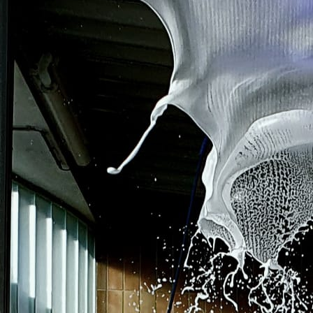
IMG_8904-j5n14-noxl9p
VideoCapture_20201107-120334-j5n14-noxl9p
IMG-20210707-WA0000