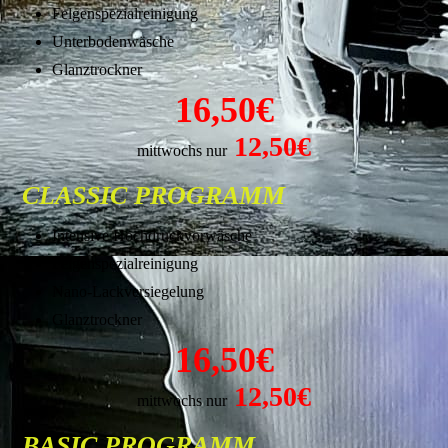
Felgenspezialreinigung
Unterbodenwäsche
Glanztrockner
16,50€
12,50€
mittwochs nur
CLASSIC PROGRAMM
Intensive Hochdruckvorwäsche
Felgenspezialreinigung
Nano-Lackversiegelung
Glanztrockner
16,50€
12,50€
mittwochs nur
BASIC PROGRAMM