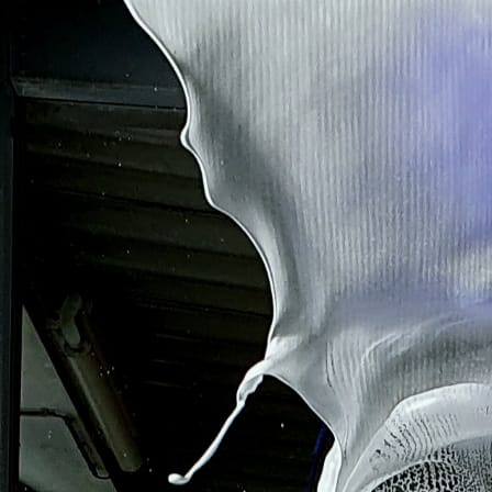
20200723_092533-j5n14-noxl9p