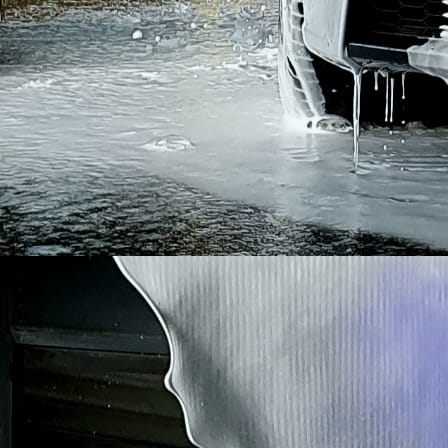
image2 (1)-j5n14-noxl9p