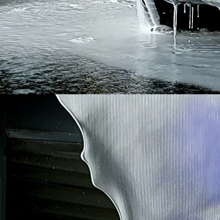
20200622_085805-j5n14-noxl9p