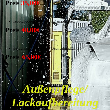
35,00€
Preis
Teppichboden reinigen / schamponieren
40,00€
Preis
Geruchsneutralisierung (Ozonbehandlung)
65,00€
Preis
Außenpflege/
Lackaufbereitung