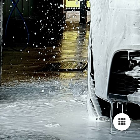
20210817_154715